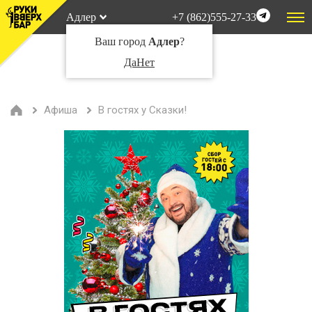
Адлер
+7 (862)555-27-33
Ваш город
Адлер
?
Да
Нет
Афиша
В гостях у Сказки!