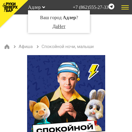
Адлер
+7 (862)555-27-33
Ваш город
Адлер
?
Да
Нет
Афиша
Спокойной ночи, малыши