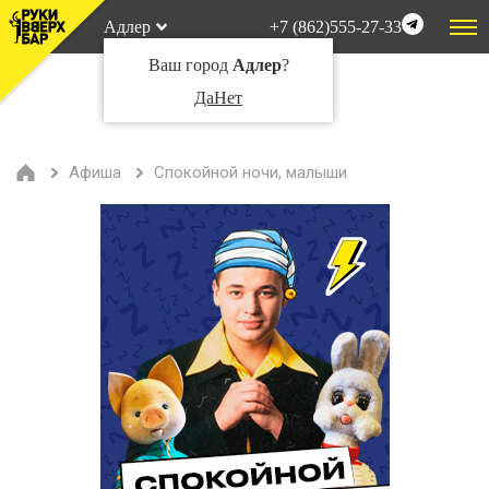
Адлер
+7 (862)555-27-33
Ваш город
Адлер
?
Да
Нет
Афиша
Спокойной ночи, малыши