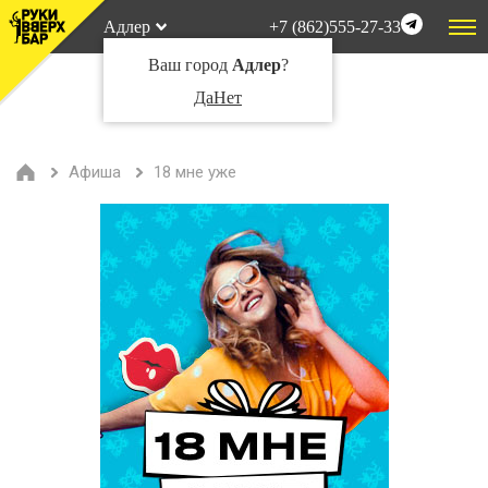
Адлер
+7 (862)555-27-33
Ваш город
Адлер
?
Да
Нет
Афиша
18 мне уже