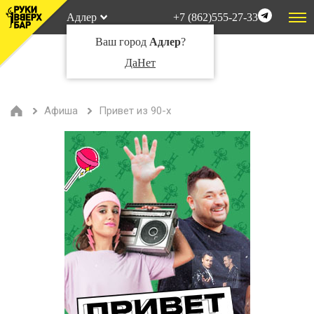
Адлер
+7 (862)555-27-33
Ваш город
Адлер
?
Да
Нет
Афиша
Привет из 90-х