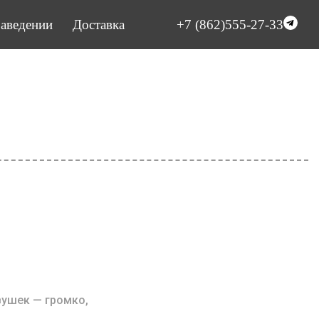
заведении
Доставка
+7 (862)555-27-33
вушек — громко,