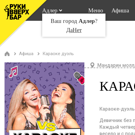
Адлер
Меню
Афиша
Ваш город
Адлер
?
Да
Нет
Афиша
Караоке дуэль
Мандарин молл,
КАРА
Караоке-дуэль 
Девичник без 
Каждый четвер
весело и с под