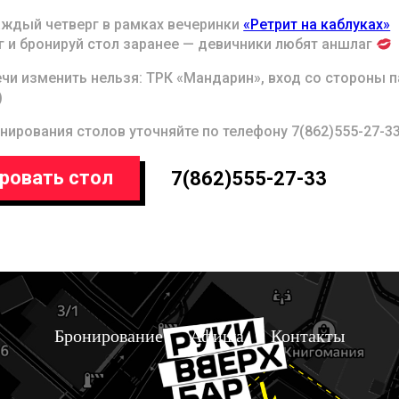
ждый четверг в рамках вечеринки
«Ретрит на каблуках»
г и бронируй стол заранее — девичники любят аншлаг
чи изменить нельзя: ТРК «Мандарин», вход со стороны п
)
нирования столов уточняйте по телефону 7(862)555-27-33
ровать стол
7(862)555-27-33
Бронирование
Афиша
Контакты