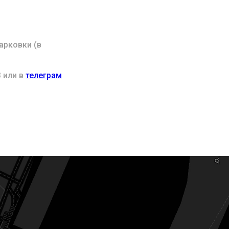
арковки (в
 или в
телеграм