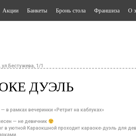
Акции
Банкеты
Бронь стола
Франшиза
О 
 ул.Бестужева, 1/1
ОКЕ ДУЭЛЬ
— в рамках вечеринки «Ретрит на каблуках»
песен — не девичник
г в уютной Караокшной проходит караоке-дуэль для де
арками.