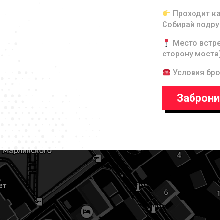
Проходит ка
Собирай подру
Место встре
сторону моста
Условия бро
Заброни