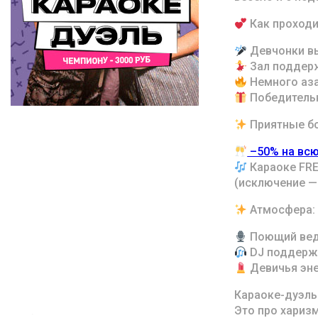
Как проходи
Девчонки вы
Зал поддерж
Немного аза
Победительн
Приятные бо
–50% на всю
Караоке FRE
(исключение —
Атмосфера:
Поющий веду
DJ поддержи
Девичья эне
Караоке-дуэль
Это про харизм