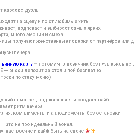
т караоке-дуэль:
ходят на сцену и поют любимые хиты
ивает, подпевает и выбирает самых ярких
рта, много эмоций и смеха
ицы получают женственные подарки от партнёров или д
нусы вечера:
 винную карту
— потому что девичник без пузырьков не 
E — вноси депозит за стол и пой бесплатно
 треки по crazy-меню)
щий помогает, подсказывает и создаёт вайб
вает ритм вечера
ргия, комплименты и аплодисменты без остановки
 — это не про идеальный вокал.
у, настроение и кайф быть на сцене