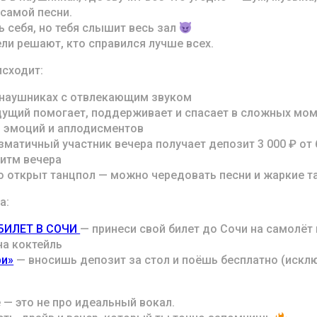
 самой песни.
 себя, но тебя слышит весь зал
ли решают, кто справился лучше всех.
исходит:
наушниках с отвлекающим звуком
щий помогает, поддерживает и спасает в сложных мом
 эмоций и аплодисментов
матичный участник вечера получает депозит 3 000 ₽ от 
итм вечера
 открыт танцпол — можно чередовать песни и жаркие т
а:
БИЛЕТ В СОЧИ
— принеси свой билет до Сочи на самолёт 
на коктейль
ри»
— вносишь депозит за стол и поёшь бесплатно (искл
 — это не про идеальный вокал.