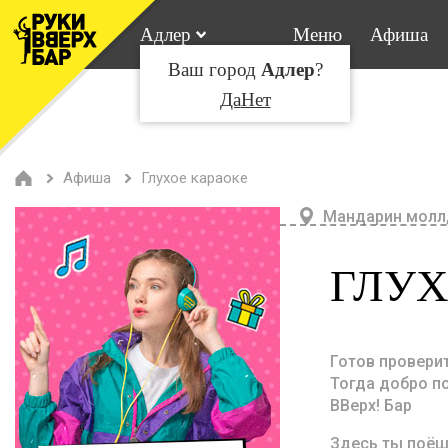
Адлер
Меню
Афиша
Ваш город
Адлер
?
Да
Нет
Афиша
Глухое караоке
Мандарин молл,
ГЛУХ
Готов провери
Тогда добро п
ВВерх! Бар
Здесь ты поёш