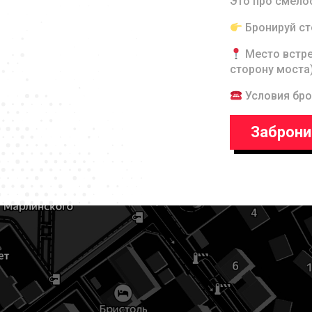
Это про смело
Бронируй ст
Место встре
сторону моста
Условия бро
Заброни