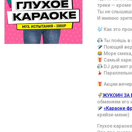
треки — кроме
Ты не слышишь
И именно зрите
Как это про
Ты поёшь в 
Поющий веду
Море смеха,
Самый хариз
DJ держит р
Параллельно
Акции вечер
ЖУКОИН ЗА 
обменяем его 
«Караоке ф
крейзи-меню)
Глухое караоке