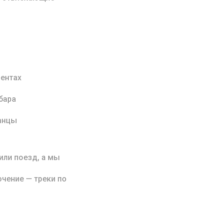
ентах
бара
анцы
или поезд, а мы
ючение — треки по