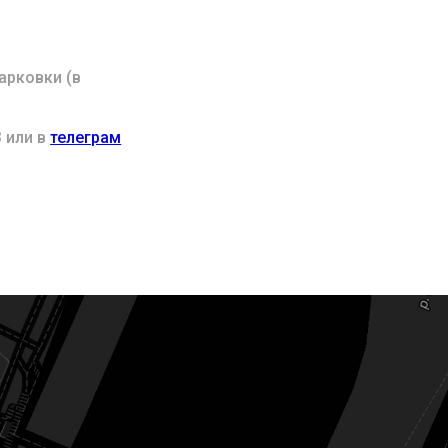
арковки (в
 или в
телеграм