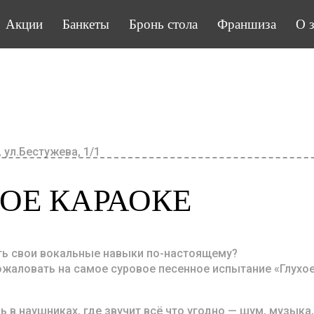
Акции
Банкеты
Бронь стола
Франшиза
О 
 ул.Бестужева, 1/1
ОЕ КАРАОКЕ
ть свои вокальные навыки по-настоящему?
ожаловать на самое суровое песенное испытание «Глухое
ь в наушниках, где звучит всё что угодно — шум, музык