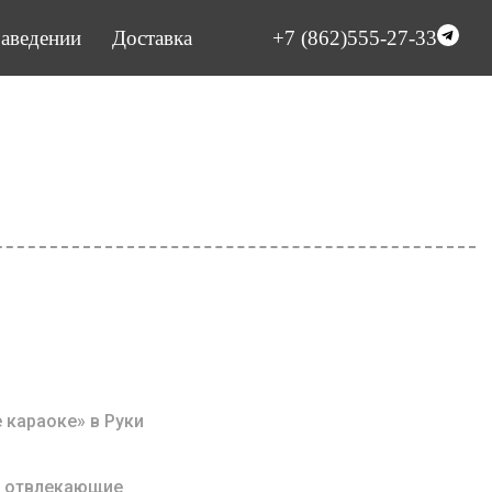
заведении
Доставка
+7 (862)555-27-33
 караоке» в Руки
а, отвлекающие