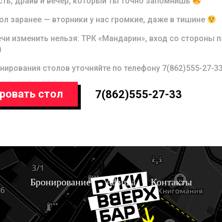
сть, драйв и вечер, который ты точно запомнишь
ол заранее — вторники у нас громкие, даже в тишине
чи изменить нельзя: ТРК «Мандарин», вход со стороны п
)
нирования столов уточняйте по телефону 7(862)555-27-33
ровать стол
7(862)555-27-33
Бронирование
Афиша
Контакты